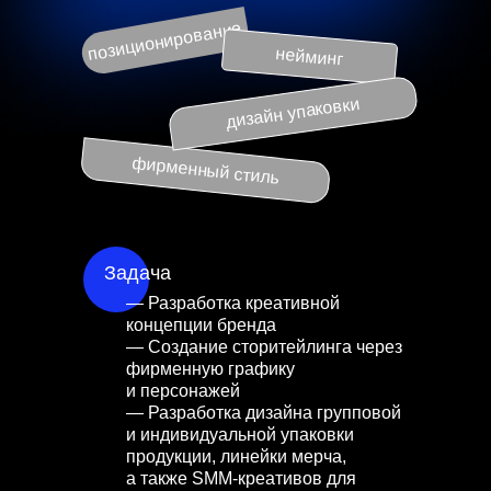
позиционирование
нейминг
дизайн упаковки
фирменный стиль
Задача
— Разработка креативной
концепции бренда
— Создание сторитейлинга через
фирменную графику
и персонажей
— Разработка дизайна групповой
и индивидуальной упаковки
продукции, линейки мерча,
а также SMM-креативов для